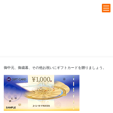
Skip
Skip
to
to
the
the
content
Navigation
UCギフトカード
Top
クレジット事業部
商品・サービス(各種カード紹介)
UCギフトカード
御中元、御歳暮、その他お祝いにギフトカードを贈りましょう。