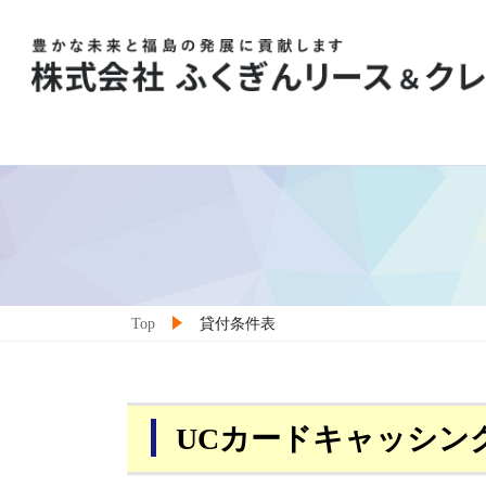
Skip
Skip
to
to
the
the
content
Navigation
Top
貸付条件表
UCカードキャッシン