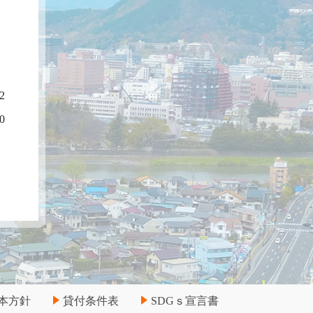
2
0
本方針
貸付条件表
SDGｓ宣言書