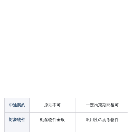
リースの比較
リース
ファイナンスリース
オぺレーティングリース
契約期間
比較的長期
比較的短期
目的
資金の効率的管理
物件の使用重視
中途契約
原則不可
一定拘束期間後可
対象物件
動産物件全般
汎用性のある物件